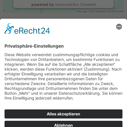
powered by
Usercentrics Consent
Management Platform
&
eRecht24
Heinz und Burkhard Platz GmbH
Konrad-Adenauer-Straße 190
57572 Niederfischbach
(0 27 34) 57 19 33
info@platzhats.de
» Impressum
» Datenschutzerklärung