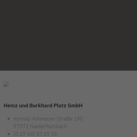
Heinz und Burkhard Platz GmbH
Konrad-Adenauer-Straße 190
57572 Niederfischbach
(0 27 34) 57 19 33