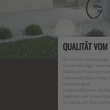
QUALITÄT VOM
Wir sind Ihr zuverlässige
Industrieanlagen verschie
Palette an Produkten bie
individuelle Bedürfnisse. 
Zuverlässigkeit.
Unsere erfahrenen Fachl
begleiten und unterstütz
für Sie da, um Ihre Vorst