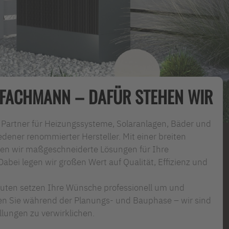
 FACHMANN – DAFÜR STEHEN WIR
r Partner für Heizungssysteme, Solaranlagen, Bäder und
dener renommierter Hersteller. Mit einer breiten
ten wir maßgeschneiderte Lösungen für Ihre
Dabei legen wir großen Wert auf Qualität, Effizienz und
euten setzen Ihre Wünsche professionell um und
en Sie während der Planungs- und Bauphase – wir sind
ellungen zu verwirklichen.