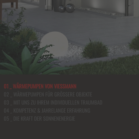
01 _ WÄRMEPUMPEN VON VIESSMANN
02 _ WÄRMEPUMPEN FÜR GRÖSSERE OBJEKTE
03 _ MIT UNS ZU IHREM INDIVIDUELLEN TRAUMBAD
04 _ KOMPETENZ & JAHRELANGE ERFAHRUNG
05 _ DIE KRAFT DER SONNENENERGIE