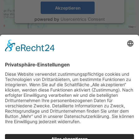
Akzeptieren
powered by
Usercentrics Consent
Management Platform
&
eRecht24
Heinz und Burkhard Platz GmbH
Konrad-Adenauer-Straße 190
57572 Niederfischbach
(0 27 34) 57 19 33
info@platzhats.de
» Impressum